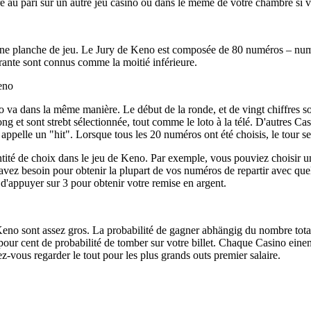
re au pari sur un autre jeu casino ou dans le même de votre chambre si 
 une planche de jeu. Le Jury de Keno est composée de 80 numéros – nu
arante sont connus comme la moitié inférieure.
eno
va dans la même manière. Le début de la ronde, et de vingt chiffres sont
ng et sont strebt sélectionnée, tout comme le loto à la télé. D'autres C
 appelle un "hit". Lorsque tous les 20 numéros ont été choisis, le tour s
tité de choix dans le jeu de Keno. Par exemple, vous pouviez choisir u
ez besoin pour obtenir la plupart de vos numéros de repartir avec que
'appuyer sur 3 pour obtenir votre remise en argent.
no sont assez gros. La probabilité de gagner abhängig du nombre tota
pour cent de probabilité de tomber sur votre billet. Chaque Casino ein
ez-vous regarder le tout pour les plus grands outs premier salaire.