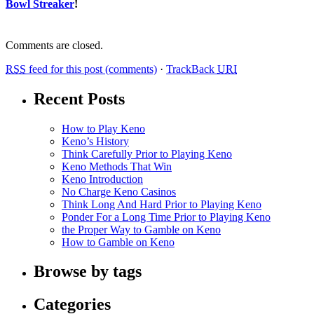
Bowl Streaker
!
Comments are closed.
RSS
feed for this post (comments)
·
TrackBack
URI
Recent Posts
How to Play Keno
Keno’s History
Think Carefully Prior to Playing Keno
Keno Methods That Win
Keno Introduction
No Charge Keno Casinos
Think Long And Hard Prior to Playing Keno
Ponder For a Long Time Prior to Playing Keno
the Proper Way to Gamble on Keno
How to Gamble on Keno
Browse by tags
Categories