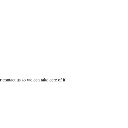
 contact us so we can take care of it!