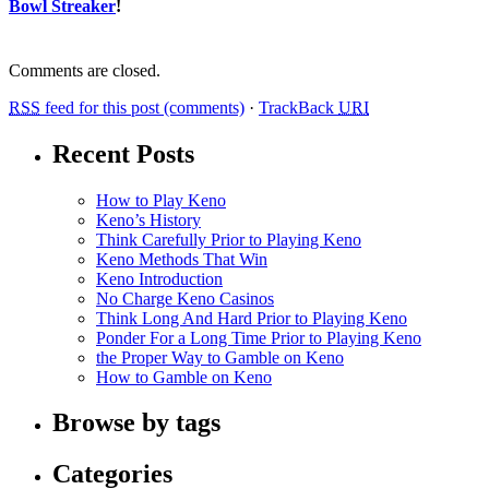
Bowl Streaker
!
Comments are closed.
RSS
feed for this post (comments)
·
TrackBack
URI
Recent Posts
How to Play Keno
Keno’s History
Think Carefully Prior to Playing Keno
Keno Methods That Win
Keno Introduction
No Charge Keno Casinos
Think Long And Hard Prior to Playing Keno
Ponder For a Long Time Prior to Playing Keno
the Proper Way to Gamble on Keno
How to Gamble on Keno
Browse by tags
Categories