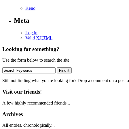
Keno
Meta
Log in
Valid
XHTML
Looking for something?
Use the form below to search the site:
Still not finding what you're looking for? Drop a comment on a post or
Visit our friends!
A few highly recommended friends...
Archives
All entries, chronologically...