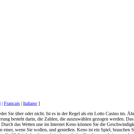
l
|
Français
|
Italiano
]
der Sie über oder nicht. Ist es in der Regel als ein Lotto Casino im. Ähn
rung besteht darin, die Zahlen, die auszuwählen gezogen werden. Das
Durch das Wetten une im Internet Keno können Sie die Geschwindigkeit d
on einer, wenn Sie wollen, und genießen. Keno ist ein Spiel, brauchen