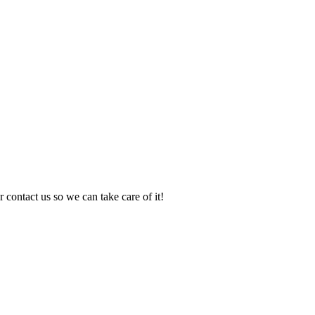
 contact us so we can take care of it!